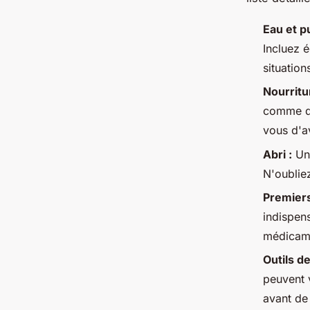
Eau et pu
Incluez 
situatio
Nourritu
comme de
vous d'a
Abri :
Une
N'oublie
Premiers
indispens
médicamen
Outils de
peuvent v
avant de 