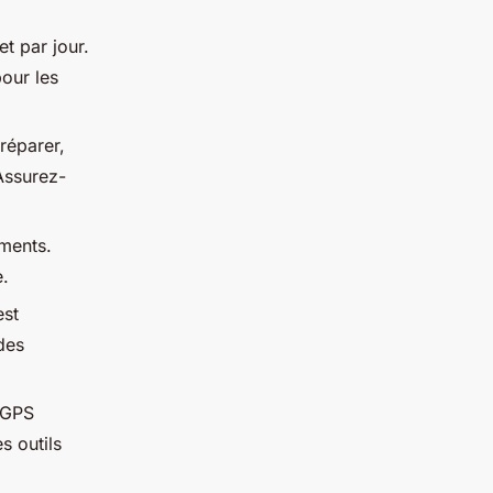
t par jour.
our les
réparer,
Assurez-
ments.
e.
est
des
 GPS
s outils