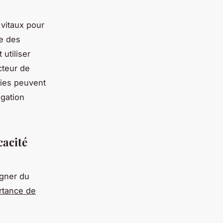
 vitaux pour
te des
 utiliser
cteur de
ries peuvent
igation
cacité
agner du
rtance de