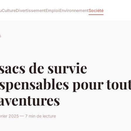
u
Culture
Divertissement
Emploi
Environnement
Société
é
sacs de survie
spensables pour tou
aventures
rier 2025 — 7 min de lecture