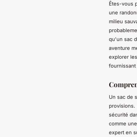
Êtes-vous p
une randonn
milieu sauv
probablemen
qu'un sac d
aventure mé
explorer le
fournissant
Comprend
Un sac de s
provisions. 
sécurité da
comme une a
expert en s