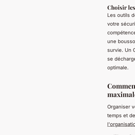
Choisir le
Les outils 
votre sécur
compétences
une boussol
survie. Un 
se décharge
optimale.
Comment 
maximal
Organiser v
temps et de
l'organisati