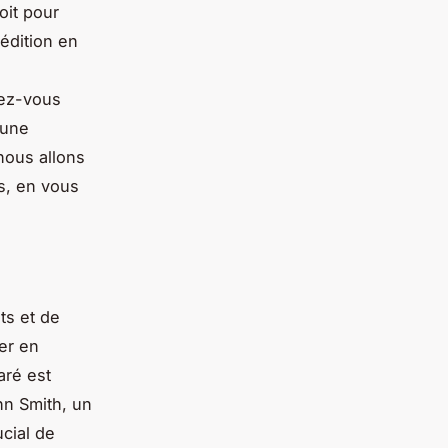
oit pour
édition en
iez-vous
 une
nous allons
s, en vous
ts et de
ter en
aré est
n Smith, un
rucial de