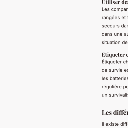
Utiliser d
Les compart
rangées et 
secours dan
dans une a
situation de
Étiqueter 
Étiqueter c
de survie e
les batteri
régulière p
un survival
Les diffé
Il existe d