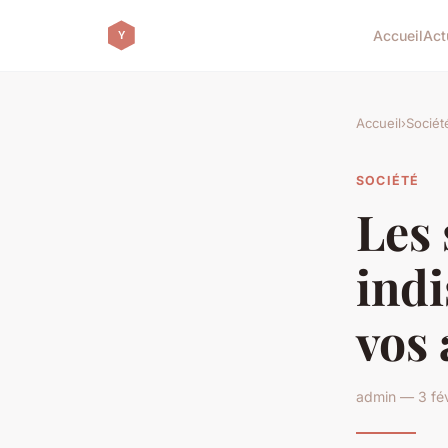
Accueil
Act
Accueil
›
Sociét
SOCIÉTÉ
Les 
indi
vos 
admin — 3 fév