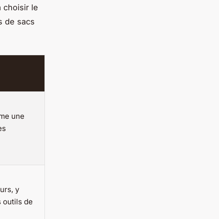
choisir le
es de sacs
mme une
es
urs, y
 outils de