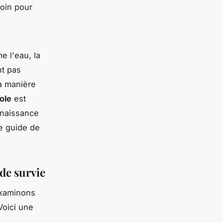
oin pour
e l'eau, la
nt pas
a manière
ole
est
naissance
e guide de
de survie
examinons
Voici une