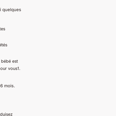
ci quelques
tes
ltés
 bébé est
pour vous1.
 6 mois.
oduisez