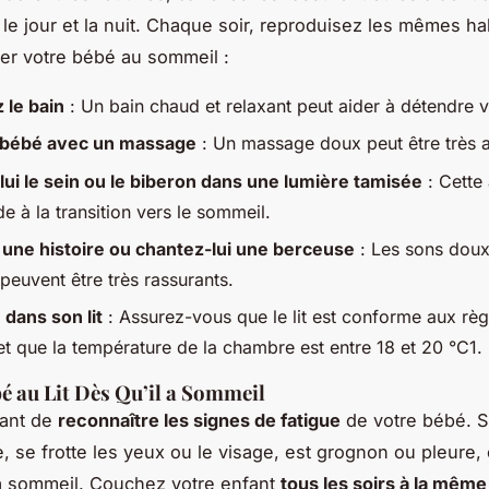
r le jour et la nuit. Chaque soir, reproduisez les mêmes h
er votre bébé au sommeil :
 le bain
: Un bain chaud et relaxant peut aider à détendre 
 bébé avec un massage
: Un massage doux peut être très a
ui le sein ou le biberon dans une lumière tamisée
: Cette
e à la transition vers le sommeil.
i une histoire ou chantez-lui une berceuse
: Les sons doux 
 peuvent être très rassurants.
 dans son lit
: Assurez-vous que le lit est conforme aux règ
et que la température de la chambre est entre 18 et 20 °C1.
é au Lit Dès Qu’il a Sommeil
tant de
reconnaître les signes de fatigue
de votre bébé. Si
e, se frotte les yeux ou le visage, est grognon ou pleure, 
 a sommeil. Couchez votre enfant
tous les soirs à la mêm