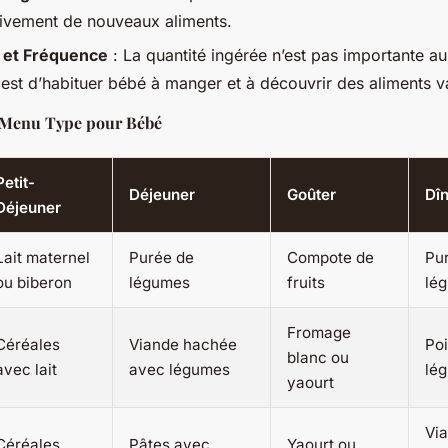
ivement de nouveaux aliments.
 et Fréquence
: La quantité ingérée n’est pas importante au
f est d’habituer bébé à manger et à découvrir des aliments v
 Menu Type pour Bébé
Petit-
Déjeuner
Goûter
Dî
Déjeuner
Lait maternel
Purée de
Compote de
Pu
ou biberon
légumes
fruits
lé
Fromage
Céréales
Viande hachée
Po
blanc ou
avec lait
avec légumes
lé
yaourt
Vi
Céréales
Pâtes avec
Yaourt ou