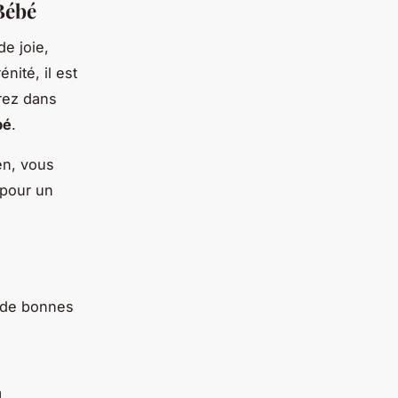
Bébé
e joie,
ité, il est
vrez dans
bé
.
en, vous
 pour un
r de bonnes
à