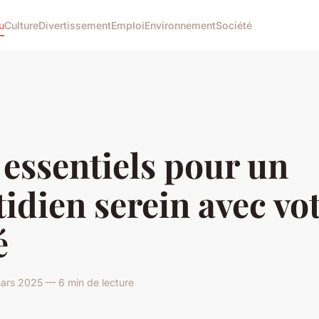
u
Culture
Divertissement
Emploi
Environnement
Société
essentiels pour un
idien serein avec vo
é
ars 2025 — 6 min de lecture