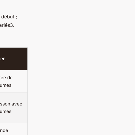
 début ;
ariés3.
ner
rée de
gumes
isson avec
gumes
ande