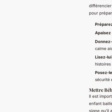
différencie
pour prépar
Préparez
Apaisez
Donnez-l
calme aid
Lisez-lu
histoires
Posez-le
sécurité 
Mettre Béb
Il est impor
enfant baill
signe qu’il