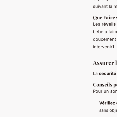
suivant la 
Que Faire s
Les
réveils
bébé a faim
doucement e
intervenir1.
Assurer 
La
sécurité
Conseils p
Pour un som
Vérifiez
sans obje