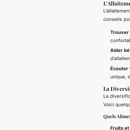
L’Allaitem
L’allaiteme
conseils po
Trouver 
conforta
Aider bé
d’allaite
Écouter 
unique, d
La Diversi
La diversif
Voici quelq
Quels Alime
Fruits e