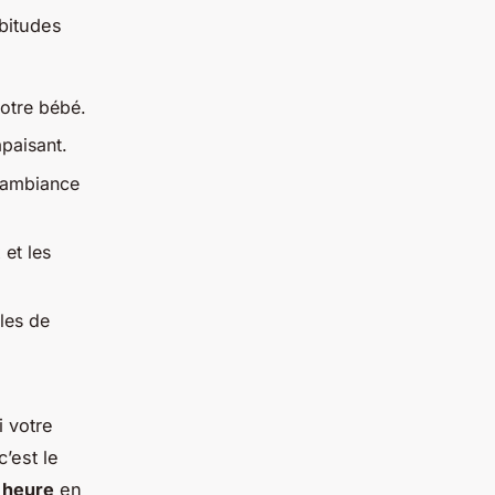
abitudes
votre bébé.
paisant.
 ambiance
et les
les de
 votre
c’est le
e heure
en