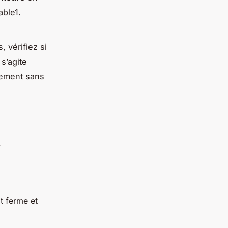
able1.
 vérifiez si
s’agite
llement sans
.
it ferme et