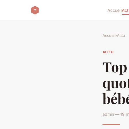
Accueil
Act
Accueil
›
Actu
ACTU
Top 
quot
béb
admin — 19 m