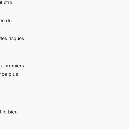
t être
uée du
des risques
?
ix premiers
nce plus
t le bien-