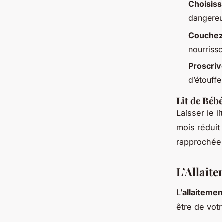
Choisiss
dangereu
Couchez 
nourriss
Proscrive
d’étouff
Lit de Béb
Laisser le 
mois réduit
rapprochée 
L’Allaite
L’
allaitemen
être de vot