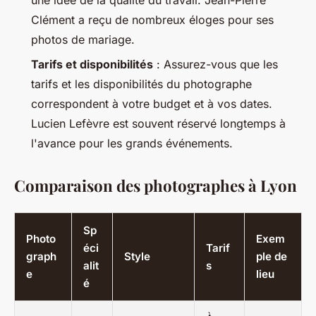
une idée de la qualité du travail. Jean-Pierre
Clément a reçu de nombreux éloges pour ses
photos de mariage.
Tarifs et disponibilités
: Assurez-vous que les
tarifs et les disponibilités du photographe
correspondent à votre budget et à vos dates.
Lucien Lefèvre est souvent réservé longtemps à
l'avance pour les grands événements.
Comparaison des photographes à Lyon
Sp
Photo
Exem
éci
Tarif
graph
Style
ple de
alit
s
e
lieu
é