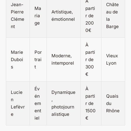
À
Jean-
Châte
Ma
parti
Pierre
Artistique,
au de
ria
r de
Cléme
émotionnel
la
ge
200
nt
Barge
0€
À
Marie
Por
parti
Moderne,
Vieux
Duboi
trai
r de
intemporel
Lyon
s
t
300
€
Év
À
Lucie
Dynamique
én
parti
Quais
n
,
em
r de
du
Lefèvr
photojourn
ent
1500
Rhône
e
alistique
iel
€