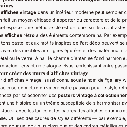
aines
s
affiches vintage
dans un intérieur moderne peut sembler 
n fait un moyen efficace d'apporter du caractère et de la p
uel espace. Une méthode clé est de jouer sur les contrastes
es
affiches rétro
à des éléments contemporains. Par exemp
 tons pastel et aux motifs inspirés de l'art déco peuvent se
avec des meubles aux lignes épurées et des matériaux mo
tal ou le verre. Ainsi, le charme d'antan se fond harmoni
e actuel, créant un dialogue visuel enrichissant entre passé
our créer des murs d'affiches vintage
 d'affiches vintage, aussi connu sous le nom de "gallery wa
cieuse de mettre en valeur votre passion pour le style rétr
ncez par sélectionner des
posters vintage à collectionner
t une histoire ou un thème susceptible de s'harmoniser av
 Jouez avec les tailles et les cadres des affiches pour intro
elle. Utilisez des cadres de styles différents — par exemple
bre pour un look plus classique et des cadres métalliques 