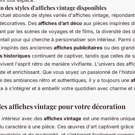
nt tout espace.
n des styles d'affiches vintage disponibles
tuel abonde de styles variés d'affiches vintage, répondant 
 décoratives. Des
affiches d’art déco
aux pièces inspirées d
nt par les scènes de voyages et de films, la diversité des d
ntail pour qui cherche à personnaliser son intérieur. Parmi 
 inspirés des anciennes
affiches publicitaires
ou des grand
 historiques
continuent de captiver, tandis que celles de 
ivent l'esprit rétro de manière vivifiante. L'univers des aff
te et enrichissant. Que vous soyez un passionné de l'histoir
 des ambiances rétro et authentiques, il y a toujours une
a
e à s'intégrer et à embellir votre quotidien avec charme et d
es affiches vintage pour votre décoration
 intérieur avec des
affiches vintage
est une manière unique 
u caractère à une pièce. Ces œuvres d'art captivent grâce 
nostalgie et de modernité, et s'intégrent facilement comme