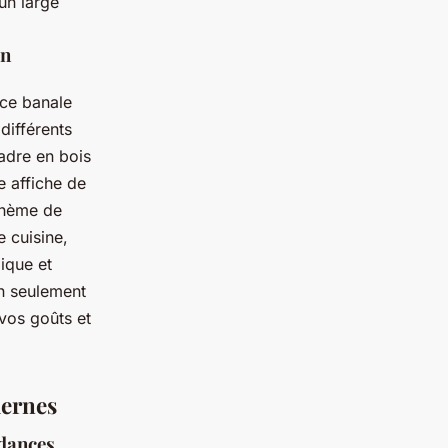
un large
on
ce banale
différents
cadre en bois
e affiche de
 thème de
 cuisine,
dique et
n seulement
 vos goûts et
dernes
ndances