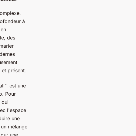
complexe,
rofondeur à
 en
le, des
 marier
dernes
eusement
 et présent.
ll", est une
o. Pour
qui
ec l'espace
duire une
, un mélange
pour une