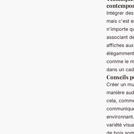
contempor
Intégrer de
mais c'est e
n'importe q
associant d
affiches aux
élégamment 
comme le mé
dans un cadr
Conseils p
Créer un mur
manière auda
cela, comme
communiquen
environnant.
variété visu
de bois som