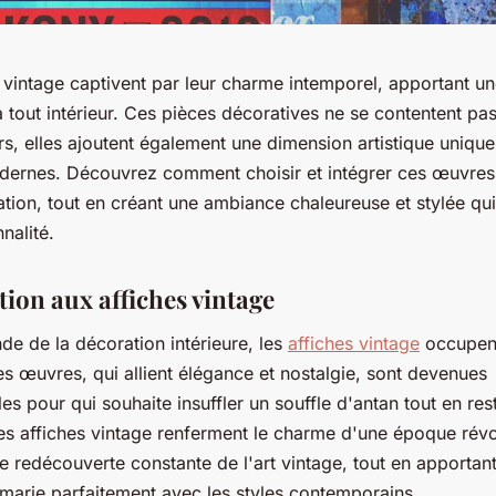
 vintage captivent par leur charme intemporel, apportant u
 tout intérieur. Ces pièces décoratives ne se contentent pas
s, elles ajoutent également une dimension artistique uniqu
ernes. Découvrez comment choisir et intégrer ces œuvres 
tion, tout en créant une ambiance chaleureuse et stylée qui
nalité.
tion aux affiches vintage
e de la décoration intérieure, les
affiches vintage
occupent
s œuvres, qui allient élégance et nostalgie, sont devenues
es pour qui souhaite insuffler un souffle d'antan tout en res
es affiches vintage renferment le charme d'une époque révo
ne redécouverte constante de l'art vintage, tout en apportan
 marie parfaitement avec les styles contemporains.