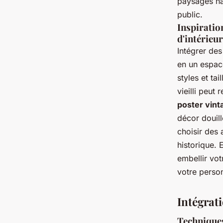
paysages nat
public.
Inspiratio
d'intérieur
Intégrer de
en un espac
styles et ta
vieilli peut
poster vint
décor douil
choisir des 
historique.
embellir vot
votre person
Intégrat
Techniques