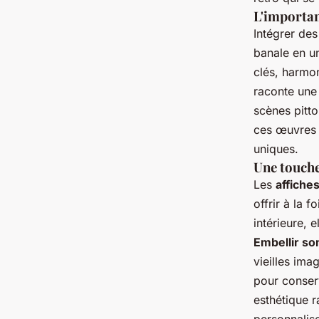
L'importan
Intégrer de
banale en un
clés, harmon
raconte une 
scènes pitto
ces œuvres 
uniques.
Une touche
Les
affiche
offrir à la 
intérieure, 
Embellir so
vieilles ima
pour conserv
esthétique r