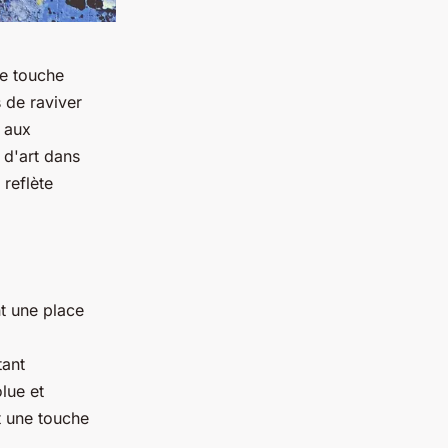
ne touche
 de raviver
e aux
d'art dans
 reflète
 une place
tant
lue et
t une touche