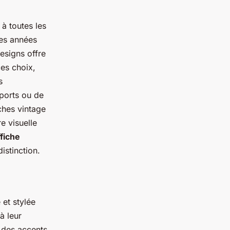
à toutes les
es années
esigns offre
ces choix,
s
sports ou de
iches vintage
e visuelle
ffiche
istinction.
et stylée
à leur
 des accents