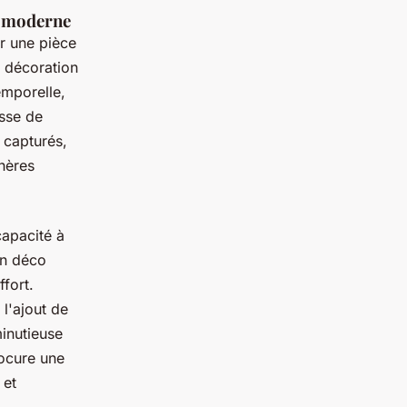
e moderne
r une pièce
e décoration
emporelle,
isse de
 capturés,
hères
capacité à
En déco
ffort.
l'ajout de
minutieuse
rocure une
 et