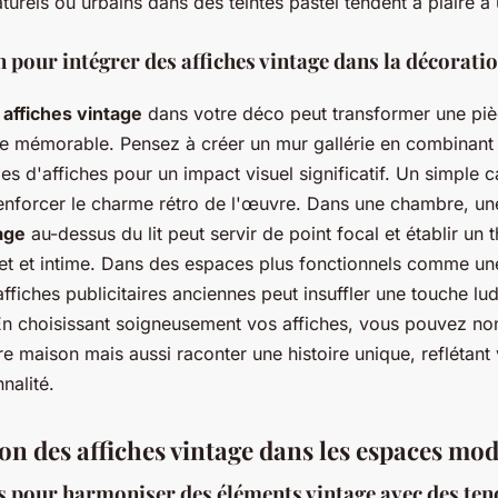
urels ou urbains dans des teintes pastel tendent à plaire à 
n pour intégrer des affiches vintage dans la décorati
s
affiches vintage
dans votre déco peut transformer une piè
e mémorable. Pensez à créer un mur gallérie en combinant 
illes d'affiches pour un impact visuel significatif. Un simple 
 renforcer le charme rétro de l'œuvre. Dans une chambre, un
age
au-dessus du lit peut servir de point focal et établir un
let et intime. Dans des espaces plus fonctionnels comme une
affiches publicitaires anciennes peut insuffler une touche lu
 En choisissant soigneusement vos affiches, vous pouvez no
re maison mais aussi raconter une histoire unique, reflétant
nalité.
ion des affiches vintage dans les espaces mo
 pour harmoniser des éléments vintage avec des te