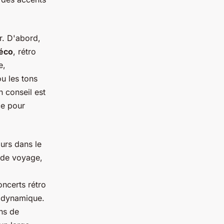
er. D'abord,
déco
, rétro
e,
u les tons
 conseil est
ce pour
murs dans le
s de voyage,
ncerts rétro
t dynamique.
ns de