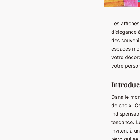
Les affiches
d’élégance à
des souvenir
espaces mod
votre décora
votre person
Introduc
Dans le mond
de choix. Ce
indispensabl
tendance. L
invitent à u
rétro qui se