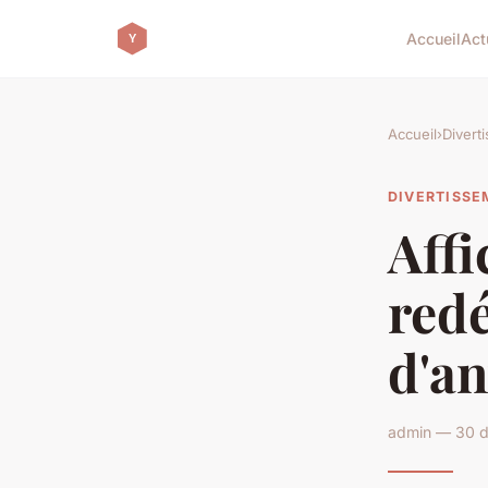
Accueil
Act
Accueil
›
Divert
DIVERTISS
Affi
red
d'an
admin — 30 d