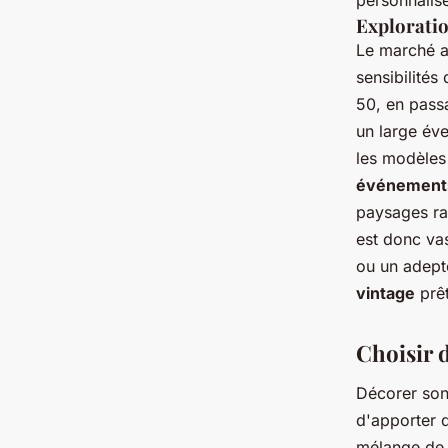
personnalise
Exploratio
Le marché ac
sensibilités
50, en passa
un large éve
les modèles
événements
paysages rav
est donc vas
ou un adepte
vintage
prêt
Choisir d
Décorer son
d'apporter d
mélange de 