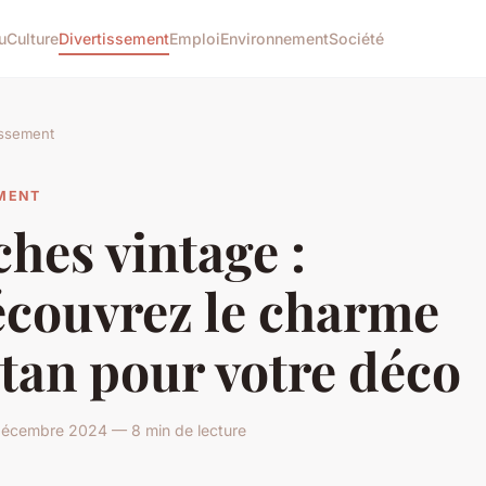
u
Culture
Divertissement
Emploi
Environnement
Société
issement
EMENT
ches vintage :
écouvrez le charme
tan pour votre déco
écembre 2024 — 8 min de lecture