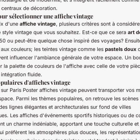
 centraux de décoration.
our sélectionner une affiche vintage
ix d'une
affiche vintage
, plusieurs critères sont à considér
e style vintage que vous souhaitez. Est-ce que ce sera
art 
50 ou peut-être quelque chose inspiré des voyages? Ensuit
 aux couleurs; les teintes vintage comme les
pastels doux
o
vent influencer l'ambiance générale de votre espace. Un bon
 la palette de couleurs de l'affiche avec celle de votre piè
 intégration fluide.
ulaires d'affiches vintage
 sur Paris Poster affiches vintage peuvent transporter vos 
espace. Parmi les thèmes populaires, on retrouve les scène
s lignes élégantes et architecturales sur fond de villes
es. Les affiches d'événements sportifs historiques ou de co
nt un charme indéniable, apportant une touche culturelle e
ui préfèrent les atmosphères plus douces, les représentatio