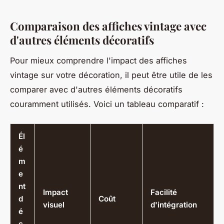
Comparaison des affiches vintage avec
d'autres éléments décoratifs
Pour mieux comprendre l'impact des affiches
vintage sur votre décoration, il peut être utile de les
comparer avec d'autres éléments décoratifs
couramment utilisés. Voici un tableau comparatif :
Él
é
m
e
nt
Impact
Facilité
d
Coût
visuel
d'intégration
é
c