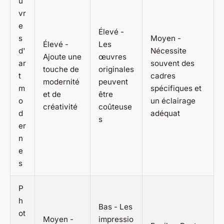
u
vr
e
Élevé -
s
Moyen -
Élevé -
Les
d'
Nécessite
Ajoute une
œuvres
ar
souvent des
touche de
originales
t
cadres
modernité
peuvent
m
spécifiques et
et de
être
o
un éclairage
créativité
coûteuse
d
adéquat
s
er
n
e
s
P
h
Bas - Les
ot
Moyen -
impressio