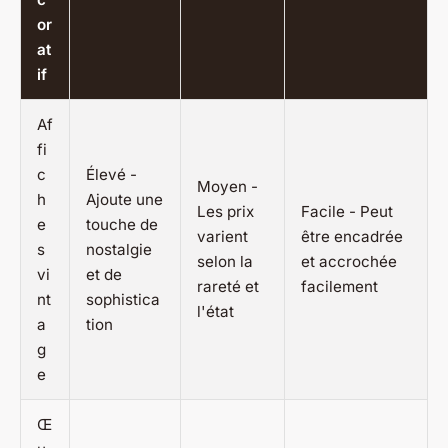
or
at
if
Af
fi
c
Élevé -
Moyen -
h
Ajoute une
Les prix
Facile - Peut
e
touche de
varient
être encadrée
s
nostalgie
selon la
et accrochée
vi
et de
rareté et
facilement
nt
sophistica
l'état
a
tion
g
e
Œ