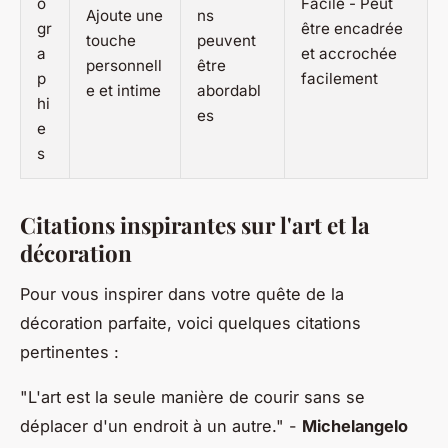
o
Facile - Peut
Ajoute une
ns
gr
être encadrée
touche
peuvent
a
et accrochée
personnell
être
p
facilement
e et intime
abordabl
hi
es
e
s
Citations inspirantes sur l'art et la
décoration
Pour vous inspirer dans votre quête de la
décoration parfaite, voici quelques citations
pertinentes :
"L'art est la seule manière de courir sans se
déplacer d'un endroit à un autre."
-
Michelangelo